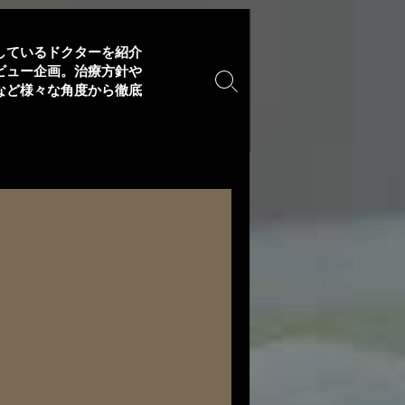
しているドクターを紹介
ビュー企画。治療方針や
など様々な角度から徹底
検
索
ト
グ
ル