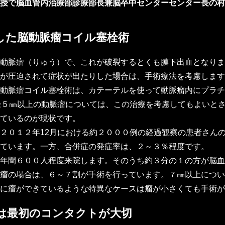
授で脳血管内治療部診療部長兼脳卒中センターセンター長の村
した脳動脈瘤コイル塞栓術
動脈瘤（りゅう）で、これが破裂するとくも膜下出血となりま
が圧迫されて症状が出たりした場合は、手術療法を考慮します
動脈瘤コイル塞栓術は、カテーテルを使って動脈瘤内にプラチ
径５㎜以上の動脈瘤については、この治療を考慮してもよいと
ているのが現状です。
２０１２年12月における約２０００例の経過観察の患者さん
ています。一方、合併症の発症率は、２～３％程度です。
年間６００人程度来院します。そのうち約３分の１の方が脳血
瘤の場合は、６～７割が手術を行っています。７㎜以上につい
に瘤ができているような特異なケースは瘤が小さくても手術が
は最初のコンタクトが大切