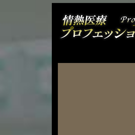
コ
ン
テ
ン
ツ
へ
ス
キ
ッ
プ