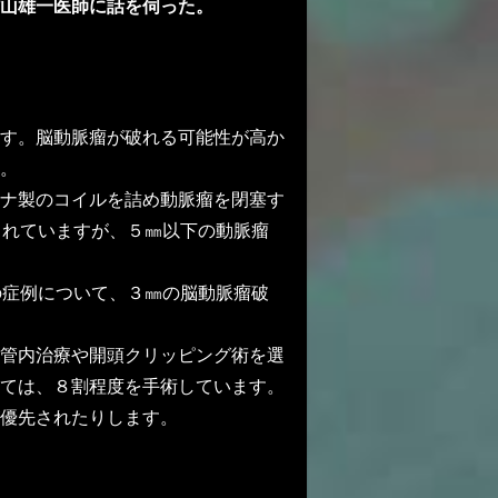
山雄一医師に話を伺った。
す。脳動脈瘤が破れる可能性が高か
。
ナ製のコイルを詰め動脈瘤を閉塞す
されていますが、５㎜以下の動脈瘤
の症例について、３㎜の脳動脈瘤破
管内治療や開頭クリッピング術を選
ては、８割程度を手術しています。
優先されたりします。