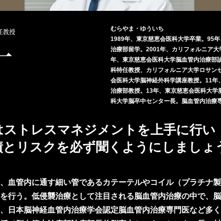
むらやま・ゆういち
1989年、東京慈恵会医科大学卒業。9
治療部留学。2001年、カリフォルニア
年、東京慈恵会医科大学脳血管内治療部診
科特任教授、カリフォルニア大学ロサンゼ
会医科大学脳神経外科学講座教授。11年
治療部教授。13年、東京慈恵会医科大学
科大学脳卒中センター長。脳血管内治療
はストレスマネジメントを上手に行い
績とリスクを必ず聞くようにしましょ
、血管内に通す細い管であるカテーテルやコイル（プラチナ製
を行う。低侵襲治療として注目される脳血管内治療の中で、脳
、日本脳神経血管内治療学会認定脳血管内治療専門医など多く