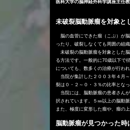
医科大学の脳神経外科学講座主任教
未破裂脳動脈瘤を対象と
脳の血管にできた瘤（こぶ）が脳
ったり、破裂しなくても周囲の組織
未破裂の脳動脈瘤を対象とした脳
る方法です。一般的に70歳以下で
についても、数多くの治療が行われ
当院が集計した２００３年４月～
裂は０・２～０・３％の比率となっ
当院には、脳動脈瘤の患者さんが
択されています。５㎜以上の脳動脈
また、極度に変形した瘤や、瘤の上
脳動脈瘤が見つかった時