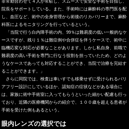
非常勤合わせて４人が常駐し、スムーズで安全な手術を目指し、
院長をサポートしている。また、手術時には麻酔科の専門医を配
し、血圧など、術中の全身管理から術後のリカバリーまで、麻酔
科医によるモニタリングを行っているという。
「当院で行う白内障手術の内、99％は難易度の低い一般的なケ
ースですが、残り１％は難症例や合併症を伴うケースで、術中に
臨機応変な対応が必要なことがあります。しかし私自身、前職で
難易度の高い手術を専門に行なう役割を担っていたため、どのよ
うなケースであっても対応することができ、当院で治療を完結す
ることができます。」
さらに同院では、検査は車いすでも移乗せずに受けられるバリ
アフリー設計にしているほか、認知症の症状などがある場合に
は、家族に術中手術室に入ってもらうといった細かい配慮も行っ
ており、近隣の医療機関からの紹介で、１００歳を超える患者が
手術を受けた例もあるという。
眼内レンズの選択では