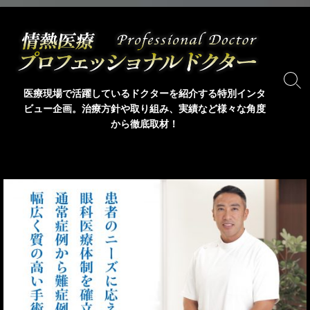
コ
ン
テ
ン
ツ
検
医療現場で活躍しているドクターを紹介する特別インタ
索
へ
ビュー企画。治療方針や取り組み、実績など様々な角度
ト
ス
から徹底取材！
グ
キ
ル
ッ
プ