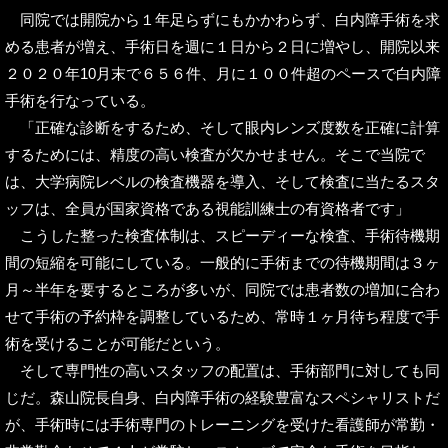
同院では開院から１年足らずにもかかわらず、白内障手術を求
める患者が増え、手術日を週に１日から２日に増やし、開院以来
２０２０年10月末で６５６件、月に１００件超のペースで白内障
手術を行なっている。
「正確な診断をするため、そして眼内レンズ度数を正確に計算
するためには、精度の高い検査が欠かせません。そこで当院で
は、大学病院レベルの検査機器を導入、そして検査に当たるスタ
ッフは、全員が国家資格である視能訓練士の有資格者です」
こうした整った検査体制は、スピーディーな検査、手術待機期
間の短縮を可能にしている。一般的に手術までの待機期間は３ヶ
月～半年を要するところが多いが、同院では患者数の増加に合わ
せて手術の予約枠を調整しているため、常時１ヶ月待ち程度で手
術を受けることが可能だという。
そして専門性の高いスタッフの配置は、手術部門に対しても同
じだ。森山院長自身、白内障手術の経験豊富なスペシャリストだ
が、手術時には手術専門のトレーニングを受けた看護師が常勤・