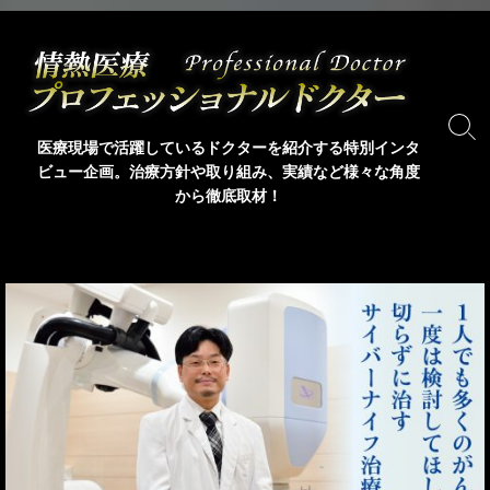
コ
ン
テ
ン
ツ
検
医療現場で活躍しているドクターを紹介する特別インタ
索
へ
ビュー企画。治療方針や取り組み、実績など様々な角度
ト
ス
から徹底取材！
グ
キ
ル
ッ
プ