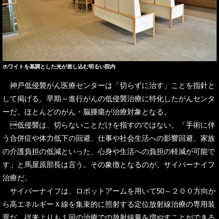
ホワイトを基調とした光が差し込む明るい院内
神戸低侵襲がん医療センターは「切らずに治す」ことを指針と
して掲げる、早期～進行がんの低侵襲治療に特化したがんセンタ
ーだ。ほとんどのがん・脳腫瘍が治療対象となる。
低侵襲は、切らないことだけを指すのではない。「手術に伴
う合併症や体力低下の回避、仕事や社会生活への影響回避、家族
の介護負担の低減といった、心身や生活への負担の軽減が可能で
す」と馬屋原部長は言う。その象徴となるのが、サイバーナイフ
治療だ。
サイバーナイフは、ロボットアームを用いて50～２００方向か
ら高エネルギーＸ線を集束的に照射する定位放射線治療の専用装
置だ。従来よりも１回の治療での放射線量を増やすことができる