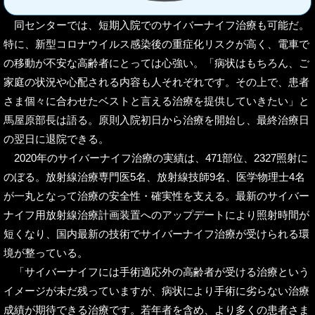
同センターでは、短期入院でのサイバーナイフ治療も可能だ。
特に、新型コロナウイルス感染後の重症化リスクが高く、電車で
の移動が不安な高齢者にとっては心強い。「病状はもちろん、ご
家庭の状況や心配される内容も人それぞれです。その上で、患者
さま個々に合わせたベストと言える治療を提供していきたい」と
馬屋原部長は語る。原則入院初日から治療を開始し、最終治療日
の翌日に退院できる。
2020年のサイバーナイフ治療の実績は、471部位、2327照射に
のぼる。放射線治療専門医5名、放射線技師9名、医学物理士4名
が一丸となって治療の安全性・確実性を支える。最新のサイバー
ナイフ用放射線治療計画装置へのアップデートにより照射時間が
短くなり、国内最新の技術でサイバーナイフ治療が受けられる環
境が整っている。
「サイバーナイフには手術適応外の高齢者が受ける治療という
イメージが未だ残っていますが、病状により手術に劣らない治療
成績が期待できる治療です。若年者を含め、より多くの患者さま