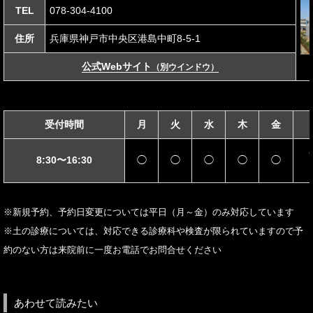
TEL
078-304-4100
住所
兵庫県神戸市中央区港島中町8-5-1
公式Webサイト
（別ウインドウ）
受付時間
月
火
水
木
金
8:30〜16:30
◯
◯
◯
◯
◯
※新規予約、予約日変更については平日（月～金）のみ対応しています
※土の診療については、対応できる診療科や検査が限られていますので予
約のない方は来院前に一度お電話でお問合せください
あわせて読みたい