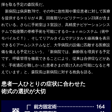
揮を取る予定の森院長だ。
新病院は病床数78で、その中に急性期や重症患者に対して医療
を提供するＨＣＵが４床、回復期リハビリテーション23床が含ま
れている。さらに手術室は３室設け、高精度ナビゲーションシス
テムで低侵襲の脊椎手術を可能にするＯ─ａｒｍシステム（術中
モバイルＣＴ）、そしてリアルタイムでデジタルＸ線画像を表示
できるＣアームシステムなど、大学病院の設備に匹敵する医療設
備を備える予定だという。「新病院では、麻酔医を増員する予定
です。呼吸管理を徹底できることにより、従来は合併症などがあ
り、手術適応が難しかった患者さまの受け入れが可能になると考
えています」と、森院長は新病院に対する抱負を語る。
患者一人ひとりの症状に合わせた
術式の選択が大切