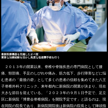
最新医療機器を完備したオペ室
豊富な治療経験を活かし高度な低侵襲手術を行う
２０１３年の開業以来、脊椎や脊髄疾患の専門病院として腰
痛、頸部痛、手足のしびれや痛み、筋力低下、歩行障害などに悩
む患者の「最後の砦」として多くの患者の信頼を集めてきた八王
子脊椎外科クリニック。来年都内に新病院の開業が決まり、現在
大きな節目を迎えている。「２０２３年の９月１日予定で、足立
区に新病院『博豊会脊椎病院』を開院予定です」と語るのは、現
在同院の院長であり、新病院開院後は新病院の院長として陣頭指