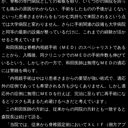
が、脊椎の専門病院としての看板を頼り、いくつかの病院を回っ
ても痛みの原因がわからない、手術をしたものの予後がよくない
といった患者さまがわらをもつかむ気持ちで来院されるという点
では大学病院と変わりません。さらに手術関連の設備も大学病院
と同等の最新の設備が整っているだけに、これまでの経験が活か
せると考えています」
和田医師は脊椎内視鏡手術（ＭＥＤ）のスペシャリストである
ことから、入職後、同クリニックでのＭＥＤの手術件数も伸びて
いるという。しかしその一方で、和田医師は無理なＭＥＤの適応
には警鐘を鳴らす。
「内視鏡手術はやはり患者さまからの要望が強い術式で、適応
外の症例であっても希望される方も少なくありません。しかし適
応外の症例に無理にＭＥＤを行えば、完治に至らずに再手術にな
るとリスクも高まるため避けるべきだと考えています」
この和田医師の方針は、従来からの同院の方針とも一致すると
森院長は続けて語る。
「当院では、従来から脊椎固定術においてＸＬＩＦ（側方アプ