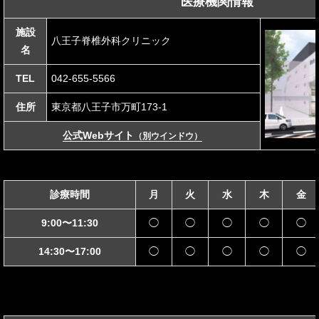
医療機関情報
施設
八王子脊椎外科クリニック
名
TEL
042-655-5566
住所
東京都八王子市万町173-1
公式Webサイト
（別ウインドウ）
診療時間
月
火
水
木
金
9:00〜11:30
◯
◯
◯
◯
◯
14:30〜17:00
◯
◯
◯
◯
◯