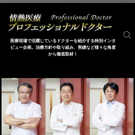
コ
ン
テ
ン
ツ
検
医療現場で活躍しているドクターを紹介する特別インタ
索
へ
ビュー企画。治療方針や取り組み、実績など様々な角度
ト
ス
から徹底取材！
グ
キ
ル
ッ
プ