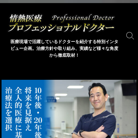
コ
ン
テ
ン
ツ
検
医療現場で活躍しているドクターを紹介する特別インタ
索
へ
ビュー企画。治療方針や取り組み、実績など様々な角度
ト
ス
から徹底取材！
グ
キ
ル
ッ
プ