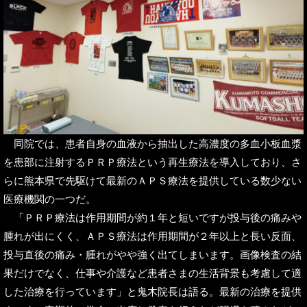
同院では、患者自身の血液から抽出した高濃度の多血小板血漿
を患部に注射するＰＲＰ療法という再生療法を導入しており、さ
らに熊本県で先駆けて最新のＡＰＳ療法を提供している数少ない
医療機関の一つだ。
「ＰＲＰ療法は作用期間が約１年と短いですが投与後の痛みや
腫れが出にくく、ＡＰＳ療法は作用期間が２年以上と長い反面、
投与直後の痛み・腫れがやや強く出てしまいます。画像検査の結
果だけでなく、仕事や介護など患者さまの生活背景も考慮して適
した治療を行っています」と鬼木院長は語る。最新の治療を提供