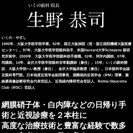
いくの・やすし
1990年、大阪大学医学部卒業。92年、国立大阪病院（現・国立病院機構大阪医療
センター）。97年、大阪大学医学部眼科助手、米国Harvard大学Schepens 眼研
究所留学。2000年、大阪大学医学部眼科助手復職。02年、同学内講師。07年、
同講師。14年、金沢大学医学部眼科非常勤講師（兼任）。15年、いくの眼科開
設、大阪大学招へい教授（兼任）、金沢大学臨床教授（兼任）。日本眼科学会認
定眼科専門医。日本強度近視学会副理事長、国際病的近視学会（iPM）理事、脈
絡膜画像診断研究会代表世話人、近視緑内障研究会世話人、Retina Glaucoma
Club（RGC）世話人
網膜硝子体・白内障などの日帰り手
術と近視診療を２本柱に
高度な治療技術と豊富な経験で数多