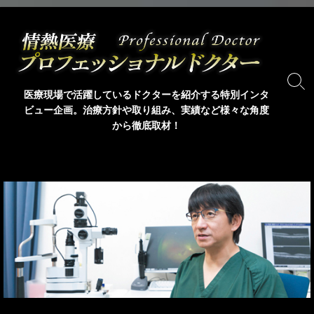
コ
ン
テ
ン
ツ
検
医療現場で活躍しているドクターを紹介する特別インタ
索
へ
ビュー企画。治療方針や取り組み、実績など様々な角度
ト
ス
から徹底取材！
グ
キ
ル
ッ
プ