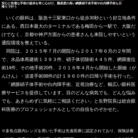
安心と快適な手術の提供を常に心がけ、難易度の高い網膜硝子体手術や白内障手術も日
帰りで行う
いくの眼科は、阪急十三駅東口から徒歩30秒という好立地条件
にある。西日本最大のターミナルである梅田から一駅で、大阪だ
けでなく、京都や神戸方面からの患者さんも来院しやすいという
通院環境を整えている。
同院は、２０１５年７月の開院から２０１７年６月の２年間
で、水晶体再建術１３９３件、硝子体切除術４４５件、網膜復位
術14件、その他手術20件、２０１６年４月から開始した眼瞼（が
んけん）・涙道手術88件の計１９６０件の日帰り手術を行った。
「網膜硝子体手術や白内障手術、近視治療など、幅広い眼科医
療サービスを提供しています。目のどんな病気でも、どんな悩み
でも、あきらめずに気軽にご相談ください」と生野院長は総合眼
科医療のプロフェッショナルとしての自信をのぞかせた。
※多焦点眼内レンズを用いた手術は先進医療に認定されており、保険診療