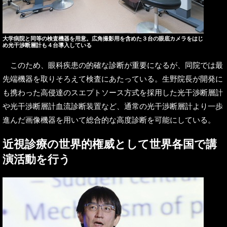
大学病院と同等の検査機器を用意。広角撮影用を含めた３台の眼底カメラをはじ
め光干渉断層計も４台導入している
このため、眼科疾患の的確な診断が重要になるが、同院では最
先端機器を取りそろえて検査にあたっている。生野院長が開発に
も携わった高侵達のスエプトソース方式を採用した光干渉断層計
や光干渉断層計血流診断装置など、通常の光干渉断層計より一歩
進んだ画像機器を用いて総合的な高度診断を可能にしている。
近視診療の世界的権威として世界各国で講
演活動を行う