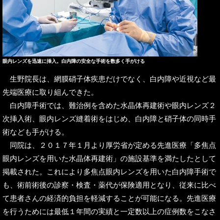
眼内レンズを迅速に挿入。白内障の安全な手術を数多く手がける
生野院長は、網膜硝子体疾患だけでなく、白内障や近視など最
先端医療に取り組んできた。
白内障手術では、難治例を含めた水晶体再建術や眼内レンズ２
次挿入術、眼内レンズ縫着術をはじめ、白内障と硝子体の同時手
術なども手がける。
同院は、２０１７年１月より厚労省が定める先進医療「多焦点
眼内レンズを用いた水晶体再建術」の施設基準を満たしたとして
掲載された。これにより多焦点眼内レンズを用いた白内障手術で
も、術前術後の診察・検査・薬代が保険適用となり、従来に比べ
て患者さんの経済的負担を軽減することが可能になる。先進医療
を行うためには最低１年間の実績と一定数以上の症例数をこなさ