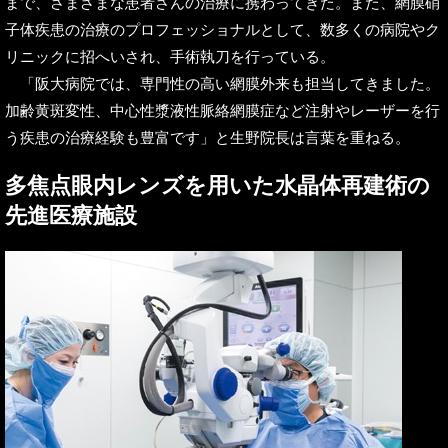
まで、さまざまな患者さんの治療に携わってきた。また、網膜硝
子体疾患の治療のプロフェッショナルとして、数多くの病院やク
リニックに招へいされ、手術執刀を行っている。
「阪大病院では、専門性の高い網膜外来も担当してきました。
加齢黄斑変性、中心性漿液性脈絡網膜症など注射やレーザーを行
う疾患の治療経験も豊富です」と生野院長は言葉を重ねる。
多焦点眼内レンズを用いた水晶体再建術の
先進医療施設