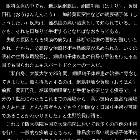
眼科医療の中でも、糖尿病網膜症、網膜剥離（はくり）、黄斑
円孔（おうはんえんこう）、加齢黄斑変性などの網膜硝子体（し
ょうしたい）疾患は、難易度の高い治療として知られている。し
かも、それを日帰りで手術するとなればなおさらである。
失明の原因となる網膜の病気は、診断や治療の選択が難しいと
され、だからこそ高度な治療技術や熟練度が求められる。いくの
眼科の生野恭司院長は、網膜硝子体疾患の日帰り手術を行える全
国でも限られたエキスパートドクターの一人だ。
「私自身、大阪大学で25年間、網膜硝子体疾患の治療に専念し
てきました。最も得意とするのは、網膜剥離や黄斑（おうはん）
前膜、黄斑円孔、糖尿病網膜症など手術を必要とする疾患で、４
分の１世紀にわたるこれまでの経験から、高い技術と豊富な経験
さえあれば、どんな患者さんでも全く問題なく日帰り手術が可能
であることがわかりました」と生野院長は語る。
これまで阪大病院や国立大阪病院において数多くの症例の手術
を行い、一般的な疾病はもちろん、難易度の高い網膜硝子体手術