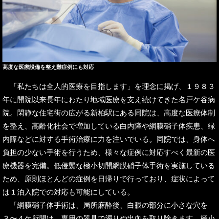
高度な医療設備を整え難症例にも対応
「私たちは全人的医療を目指します」を理念に掲げ、１９８３
年に開院以来長年にわたり地域医療を支え続けてきた名戸ケ谷病
院。閑静な住宅街の広がる新柏駅にある同院は、高度な医療体制
を整え、高齢化社会で増加している白内障や網膜硝子体疾患、緑
内障などに対する手術治療に力を注いでいる。同院では、身体へ
負担の少ない手術を行うため、様々な症例に対応すべく最新の医
療機器を完備。低侵襲な極小切開網膜硝子体手術を実施している
ため、原則ほとんどの症例を日帰りで行っており、症状によって
は１泊入院での対応も可能にしている。
「網膜硝子体手術は、局所麻酔後、白眼の部分に小さな穴を
３〜４ケ所開け、専用の器具で濁りや出血を取り除きます。極小