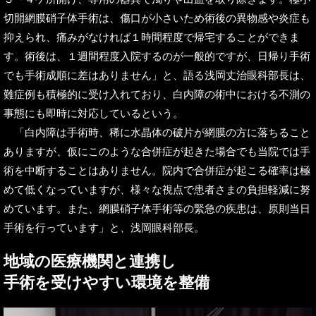
切開網膜硝子体手術は、傷口が小さいため術後の異物感や炎症も
抑えられ、痛みがなければ１時間程度で帰宅することができま
す。術後は、１週間程度入院するのが一般的ですが、日帰り手術
でも手術成順に差はありません」と、語る浅岡丈治眼科部長は、
難症例も積極的に受け入れており、白内障の術中における不測の
事態にも即時に対応しているという。
「白内障は手術時、稀に水晶体の破片が網膜の方に落ちること
ありますが、仮にこのような合併症が起きた場合でも当院では手
術を中断することはありません。院内で合併症が起こる確率は極
めて低くなっていますが、様々な視点で患者さまの負担軽減に努
めています。また、網膜硝子体手術等の緊急の疾患は、原則当日
手術を行っています」と、浅岡眼科部長。
地域の医療機関と連携し
手術を受けやすい環境を整備