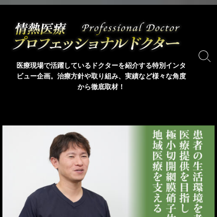
コ
ン
テ
ン
ツ
検
医療現場で活躍しているドクターを紹介する特別インタ
索
へ
ビュー企画。治療方針や取り組み、実績など様々な角度
ト
ス
から徹底取材！
グ
キ
ル
ッ
プ