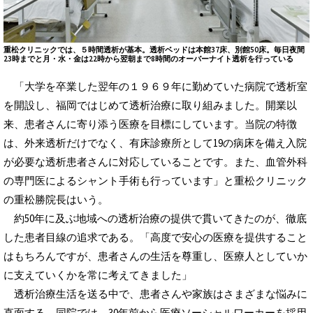
重松クリニックでは、５時間透析が基本。透析ベッドは本館37床、別館50床。毎日夜間
23時までと月・水・金は22時から翌朝まで8時間のオーバーナイト透析を行っている
「大学を卒業した翌年の１９６９年に勤めていた病院で透析室
を開設し、福岡ではじめて透析治療に取り組みました。開業以
来、患者さんに寄り添う医療を目標にしています。当院の特徴
は、外来透析だけでなく、有床診療所として19の病床を備え入院
が必要な透析患者さんに対応していることです。また、血管外科
の専門医によるシャント手術も行っています」と重松クリニック
の重松勝院長はいう。
約50年に及ぶ地域への透析治療の提供で貫いてきたのが、徹底
した患者目線の追求である。「高度で安心の医療を提供すること
はもちろんですが、患者さんの生活を尊重し、医療人としていか
に支えていくかを常に考えてきました」
透析治療生活を送る中で、患者さんや家族はさまざまな悩みに
直面する。同院では、30年前から医療ソーシャルワーカーを採用