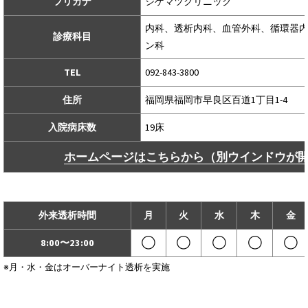
フリガナ
シゲマツクリニック
内科、透析内科、血管外科、循環器
診療科目
ン科
TEL
092-843-3800
住所
福岡県福岡市早良区百道1丁目1-4
入院病床数
19床
ホームページはこちらから（別ウインドウが
外来透析時間
月
火
水
木
金
8:00〜23:00
◯
◯
◯
◯
◯
※月・水・金はオーバーナイト透析を実施