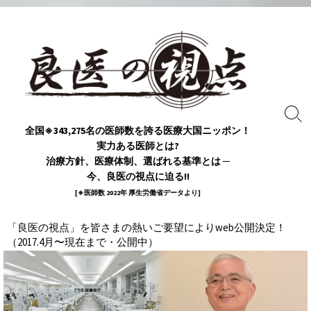
コ
ン
テ
ン
ツ
へ
ス
検
全国※343,275名の医師数を誇る医療大国ニッポン！
索
キ
実力ある医師とは?
ト
ッ
グ
治療方針、医療体制、選ばれる基準とは ─
プ
ル
今、良医の視点に迫る!!
[※医師数 2022年 厚生労働省データより]
「良医の視点」を皆さまの熱いご要望によりweb公開決定！
（2017.4月〜現在まで・公開中）
週刊新潮にて掲載