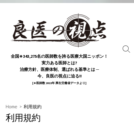
コ
ン
テ
ン
ツ
へ
ス
検
全国※343,275名の医師数を誇る医療大国ニッポン！
索
キ
実力ある医師とは?
ト
ッ
グ
治療方針、医療体制、選ばれる基準とは ─
プ
ル
今、良医の視点に迫る!!
[※医師数 2022年 厚生労働省データより]
Home
> 利用規約
利用規約