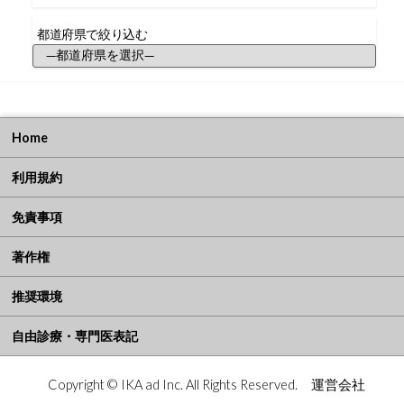
索
都道府県で絞り込む
都
道
府
県
で
絞
Home
り
込
利用規約
む
免責事項
著作権
推奨環境
自由診療・専門医表記
Copyright © IKA ad Inc. All Rights Reserved.
運営会社