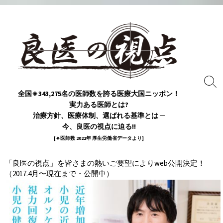
コ
ン
テ
ン
ツ
へ
ス
検
全国※343,275名の医師数を誇る医療大国ニッポン！
索
キ
実力ある医師とは?
ト
ッ
グ
治療方針、医療体制、選ばれる基準とは ─
プ
ル
今、良医の視点に迫る!!
[※医師数 2022年 厚生労働省データより]
「良医の視点」を皆さまの熱いご要望によりweb公開決定！
（2017.4月〜現在まで・公開中）
週刊新潮にて掲載