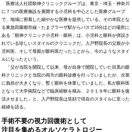
医療法人社団順伸クリニックグループは、東京・埼玉・神奈川
に７つの医療施設を展開する小児科を中心とした医療グループ
で、地域に密着した細やかな医療を提供している。その本院とな
る東急田園都市線・たまプラーザ駅からバスで10分ほどの場所に
ある「順伸クリニック小児科・眼科」は、小児科と眼科が併設さ
れている珍しいスタイルのクリニックだ。入戸野院長の父親が小
児科医、そして母親が眼科医だったことから、今のようなスタイ
ルになったという。
「父が当院を開院して以来、母が自身で開院していた目黒の眼
科クリニックと当院の両方の眼科診療を行っていましたが、次第
に負担が大きくなり、暫く眼科を休業していました。私が眼科医
となって大学病院などで臨床経験を積み、２０１９年に眼科を復
活させました」と、入戸野院長は笑顔で現在のスタイルに至った
経緯を語る。
手術不要の視力回復術として
注目を集めるオルソケラトロジー