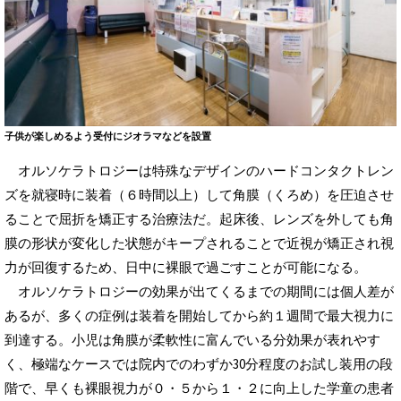
子供が楽しめるよう受付にジオラマなどを設置
オルソケラトロジーは特殊なデザインのハードコンタクトレン
ズを就寝時に装着（６時間以上）して角膜（くろめ）を圧迫させ
ることで屈折を矯正する治療法だ。起床後、レンズを外しても角
膜の形状が変化した状態がキープされることで近視が矯正され視
力が回復するため、日中に裸眼で過ごすことが可能になる。
オルソケラトロジーの効果が出てくるまでの期間には個人差が
あるが、多くの症例は装着を開始してから約１週間で最大視力に
到達する。小児は角膜が柔軟性に富んでいる分効果が表れやす
く、極端なケースでは院内でのわずか30分程度のお試し装用の段
階で、早くも裸眼視力が０・５から１・２に向上した学童の患者