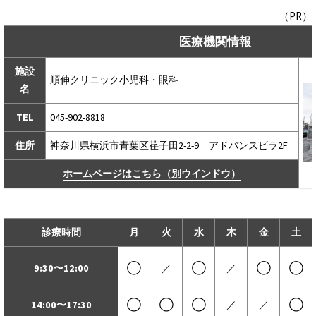
（PR）
医療機関情報
施設
順伸クリニック小児科・眼科
名
TEL
045-902-8818
住所
神奈川県横浜市青葉区荏子田2-2-9 アドバンスビラ2F
ホームページはこちら（別ウインドウ）
診療時間
月
火
水
木
金
土
9:30〜12:00
◯
／
◯
／
◯
◯
14:00〜17:30
◯
◯
◯
／
／
◯